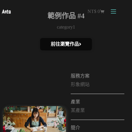
NT$
0
範例作品 #4
category1
前往瀏覽作品
服務方案
形象網站
產業
某產業
簡介